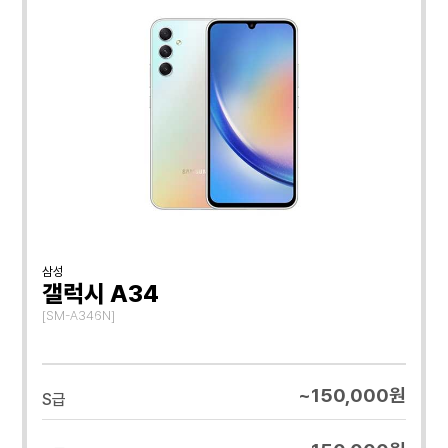
삼성
갤럭시 A34
[SM-A346N]
~150,000원
S급