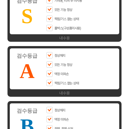
검수등급
가개통, 리퍼 후 미사용
S
모든 기능 정상
찍힘/기스 없는 상태
풀박스(구성품미사용)
내수용
검수등급
정상해지
A
모든 기능 정상
액정 미파손
찍힘/기스 없는 상태
내수용
검수등급
정상해지
B
액정 미파손
전면, 후면 상처