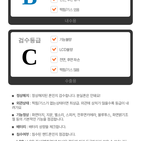
찍힘/기스 있음
내수용
검수등급
기능불량
C
LCD불량
전면, 후면 파손
찍힘/기스 많음
수출용
정상해지
: 정상해지된 폰인지 검수합니다. 분실폰은 안돼요!
외관상태
: 찍힘/기스가 없는상태이면 최상급. 외관에 상처가 많을수록 등급이 내
려가요
기능정상
: 화면터치, 지문, 벨소리, 스피커, 전후면카메라, 블루투스, 화면밝기조
절 등의 기본적인 기능을 점검합니다.
배터리
: 배터리 성량을 체크합니다.
침수여부
: 침수된 핸드폰인지 점검합니다.